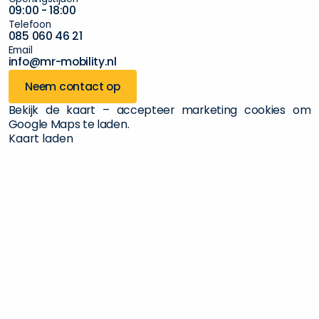
0
9
:
0
0
-
1
8
:
0
0
T
e
l
e
f
o
o
n
0
8
5
0
6
0
4
6
2
1
E
m
a
i
l
i
n
f
o
@
m
r
-
m
o
b
i
l
i
t
y
.
n
l
Neem contact op
Bekijk de kaart – accepteer marketing cookies om
Google Maps te laden.
Kaart laden