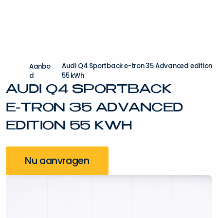
A
u
d
i
Q
4
S
p
o
r
t
b
a
c
k
e
-
t
r
o
n
3
5
A
d
v
a
n
c
e
d
e
d
i
t
i
o
n
A
a
n
b
o
d
5
5
k
W
h
A
U
D
I
Q
4
S
P
O
R
T
B
A
C
K
E
-
T
R
O
N
3
5
A
D
V
A
N
C
E
D
E
D
I
T
I
O
N
5
5
K
W
H
Nu aanvragen