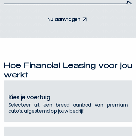
N
u
a
a
n
v
r
a
g
e
n
H
o
e
F
i
n
a
n
c
i
a
l
L
e
a
s
i
n
g
v
o
o
r
j
o
u
w
e
r
k
t
K
i
e
s
j
e
v
o
e
r
t
u
i
g
S
e
l
e
c
t
e
e
r
u
i
t
e
e
n
b
r
e
e
d
a
a
n
b
o
d
v
a
n
p
r
e
m
i
u
m
a
u
t
o
'
s
,
a
f
g
e
s
t
e
m
d
o
p
j
o
u
w
b
e
d
r
i
j
f
.