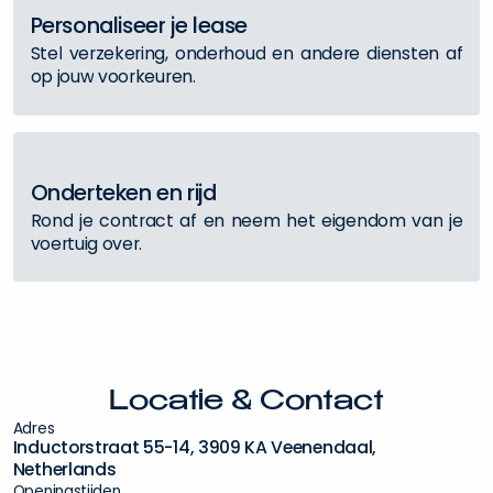
P
e
r
s
o
n
a
l
i
s
e
e
r
j
e
l
e
a
s
e
S
t
e
l
v
e
r
z
e
k
e
r
i
n
g
,
o
n
d
e
r
h
o
u
d
e
n
a
n
d
e
r
e
d
i
e
n
s
t
e
n
a
f
o
p
j
o
u
w
v
o
o
r
k
e
u
r
e
n
.
O
n
d
e
r
t
e
k
e
n
e
n
r
i
j
d
R
o
n
d
j
e
c
o
n
t
r
a
c
t
a
f
e
n
n
e
e
m
h
e
t
e
i
g
e
n
d
o
m
v
a
n
j
e
v
o
e
r
t
u
i
g
o
v
e
r
.
L
o
c
a
t
i
e
&
C
o
n
t
a
c
t
A
d
r
e
s
I
n
d
u
c
t
o
r
s
t
r
a
a
t
5
5
-
1
4
,
3
9
0
9
K
A
V
e
e
n
e
n
d
a
a
l
,
N
e
t
h
e
r
l
a
n
d
s
O
p
e
n
i
n
g
s
t
i
j
d
e
n