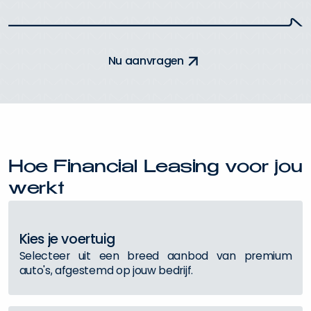
N
u
a
a
n
v
r
a
g
e
n
H
o
e
F
i
n
a
n
c
i
a
l
L
e
a
s
i
n
g
v
o
o
r
j
o
u
w
e
r
k
t
K
i
e
s
j
e
v
o
e
r
t
u
i
g
S
e
l
e
c
t
e
e
r
u
i
t
e
e
n
b
r
e
e
d
a
a
n
b
o
d
v
a
n
p
r
e
m
i
u
m
a
u
t
o
'
s
,
a
f
g
e
s
t
e
m
d
o
p
j
o
u
w
b
e
d
r
i
j
f
.