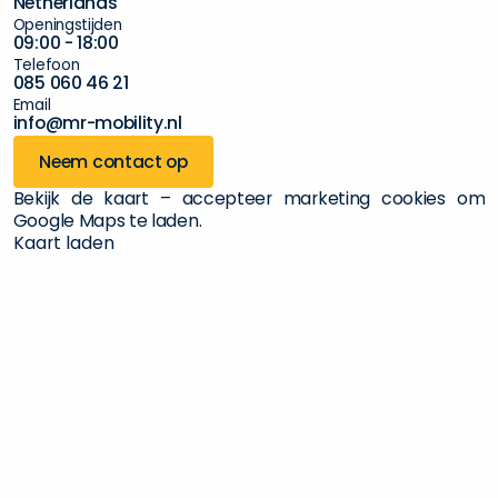
N
e
t
h
e
r
l
a
n
d
s
O
p
e
n
i
n
g
s
t
i
j
d
e
n
0
9
:
0
0
-
1
8
:
0
0
T
e
l
e
f
o
o
n
0
8
5
0
6
0
4
6
2
1
E
m
a
i
l
i
n
f
o
@
m
r
-
m
o
b
i
l
i
t
y
.
n
l
Neem contact op
Bekijk de kaart – accepteer marketing cookies om
Google Maps te laden.
Kaart laden