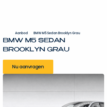
A
a
n
b
o
d
B
M
W
M
5
S
e
d
a
n
B
r
o
o
k
l
y
n
G
r
a
u
B
M
W
M
5
S
E
D
A
N
B
R
O
O
K
L
Y
N
G
R
A
U
Nu aanvragen