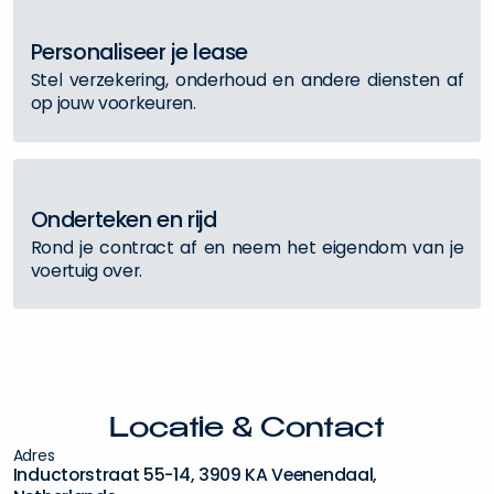
P
e
r
s
o
n
a
l
i
s
e
e
r
j
e
l
e
a
s
e
S
t
e
l
v
e
r
z
e
k
e
r
i
n
g
,
o
n
d
e
r
h
o
u
d
e
n
a
n
d
e
r
e
d
i
e
n
s
t
e
n
a
f
o
p
j
o
u
w
v
o
o
r
k
e
u
r
e
n
.
O
n
d
e
r
t
e
k
e
n
e
n
r
i
j
d
R
o
n
d
j
e
c
o
n
t
r
a
c
t
a
f
e
n
n
e
e
m
h
e
t
e
i
g
e
n
d
o
m
v
a
n
j
e
v
o
e
r
t
u
i
g
o
v
e
r
.
L
o
c
a
t
i
e
&
C
o
n
t
a
c
t
A
d
r
e
s
I
n
d
u
c
t
o
r
s
t
r
a
a
t
5
5
-
1
4
,
3
9
0
9
K
A
V
e
e
n
e
n
d
a
a
l
,