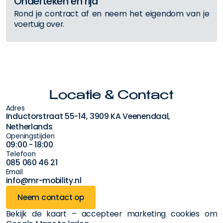
O
n
d
e
r
t
e
k
e
n
e
n
r
i
j
d
R
o
n
d
j
e
c
o
n
t
r
a
c
t
a
f
e
n
n
e
e
m
h
e
t
e
i
g
e
n
d
o
m
v
a
n
j
e
v
o
e
r
t
u
i
g
o
v
e
r
.
L
o
c
a
t
i
e
&
C
o
n
t
a
c
t
A
d
r
e
s
I
n
d
u
c
t
o
r
s
t
r
a
a
t
5
5
-
1
4
,
3
9
0
9
K
A
V
e
e
n
e
n
d
a
a
l
,
N
e
t
h
e
r
l
a
n
d
s
O
p
e
n
i
n
g
s
t
i
j
d
e
n
0
9
:
0
0
-
1
8
:
0
0
T
e
l
e
f
o
o
n
0
8
5
0
6
0
4
6
2
1
E
m
a
i
l
i
n
f
o
@
m
r
-
m
o
b
i
l
i
t
y
.
n
l
Neem contact op
Bekijk de kaart – accepteer marketing cookies om