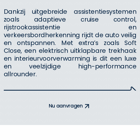
Dankzij uitgebreide assistentiesystemen
zoals adaptieve cruise control,
rijstrookassistentie en
verkeersbordherkenning rijdt de auto veilig
en ontspannen. Met extra’s zoals Soft
Close, een elektrisch uitklapbare trekhaak
en interieurvoorverwarming is dit een luxe
en veelzijdige high-performance
allrounder.
N
u
a
a
n
v
r
a
g
e
n