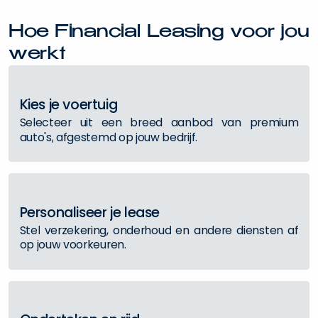
H
o
e
F
i
n
a
n
c
i
a
l
L
e
a
s
i
n
g
v
o
o
r
j
o
u
w
e
r
k
t
K
i
e
s
j
e
v
o
e
r
t
u
i
g
S
e
l
e
c
t
e
e
r
u
i
t
e
e
n
b
r
e
e
d
a
a
n
b
o
d
v
a
n
p
r
e
m
i
u
m
a
u
t
o
'
s
,
a
f
g
e
s
t
e
m
d
o
p
j
o
u
w
b
e
d
r
i
j
f
.
P
e
r
s
o
n
a
l
i
s
e
e
r
j
e
l
e
a
s
e
S
t
e
l
v
e
r
z
e
k
e
r
i
n
g
,
o
n
d
e
r
h
o
u
d
e
n
a
n
d
e
r
e
d
i
e
n
s
t
e
n
a
f
o
p
j
o
u
w
v
o
o
r
k
e
u
r
e
n
.