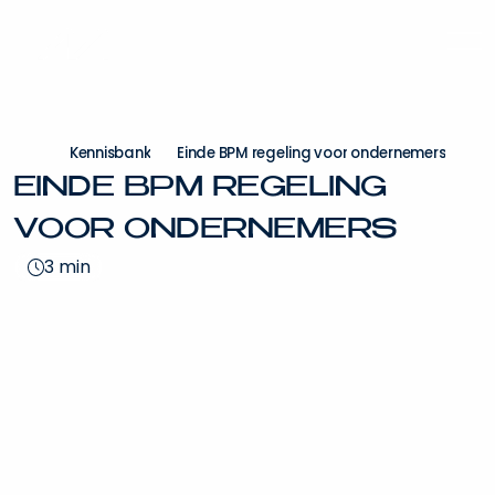
K
e
n
n
i
s
b
a
n
k
E
i
n
d
e
B
P
M
r
e
g
e
l
i
n
g
v
o
o
r
o
n
d
e
r
n
e
m
e
r
s
E
I
N
D
E
B
P
M
R
E
G
E
L
I
N
G
V
O
O
R
O
N
D
E
R
N
E
M
E
R
S
3
min