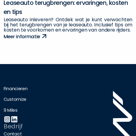
L
e
a
s
e
a
u
t
o
t
e
r
u
g
b
r
e
n
g
e
n
:
e
r
v
a
r
i
n
g
e
n
,
k
o
s
t
e
n
e
n
t
i
p
s
L
e
a
s
e
a
u
t
o
i
n
l
e
v
e
r
e
n
?
O
n
t
d
e
k
w
a
t
j
e
k
u
n
t
v
e
r
w
a
c
h
t
e
n
b
i
j
h
e
t
t
e
r
u
g
b
r
e
n
g
e
n
v
a
n
j
e
l
e
a
s
e
a
u
t
o
.
I
n
c
l
u
s
i
e
f
t
i
p
s
o
m
k
o
s
t
e
n
t
e
v
o
o
r
k
o
m
e
n
e
n
e
r
v
a
r
i
n
g
e
n
v
a
n
a
n
d
e
r
e
r
i
j
d
e
r
s
.
M
e
e
r
i
n
f
o
r
m
a
t
i
e
Financieren
Customize
9 Miles
Bedrijf
Contact