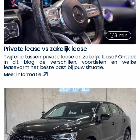
3
min
P
r
i
v
a
t
e
l
e
a
s
e
v
s
z
a
k
e
l
i
j
k
l
e
a
s
e
T
w
i
j
f
e
l
j
e
t
u
s
s
e
n
p
r
i
v
a
t
e
l
e
a
s
e
e
n
z
a
k
e
l
i
j
k
l
e
a
s
e
?
O
n
t
d
e
k
i
n
d
i
t
b
l
o
g
d
e
v
e
r
s
c
h
i
l
l
e
n
,
v
o
o
r
d
e
l
e
n
e
n
w
e
l
k
e
l
e
a
s
e
v
o
r
m
h
e
t
b
e
s
t
e
p
a
s
t
b
i
j
j
o
u
w
s
i
t
u
a
t
i
e
.
M
e
e
r
i
n
f
o
r
m
a
t
i
e