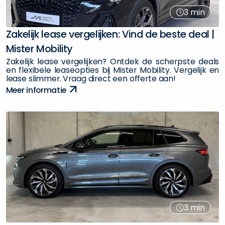
3
min
Z
a
k
e
l
i
j
k
l
e
a
s
e
v
e
r
g
e
l
i
j
k
e
n
:
V
i
n
d
d
e
b
e
s
t
e
d
e
a
l
|
M
i
s
t
e
r
M
o
b
i
l
i
t
y
Z
a
k
e
l
i
j
k
l
e
a
s
e
v
e
r
g
e
l
i
j
k
e
n
?
O
n
t
d
e
k
d
e
s
c
h
e
r
p
s
t
e
d
e
a
l
s
e
n
f
l
e
x
i
b
e
l
e
l
e
a
s
e
o
p
t
i
e
s
b
i
j
M
i
s
t
e
r
M
o
b
i
l
i
t
y
.
V
e
r
g
e
l
i
j
k
e
n
l
e
a
s
e
s
l
i
m
m
e
r
.
V
r
a
a
g
d
i
r
e
c
t
e
e
n
o
f
f
e
r
t
e
a
a
n
!
M
e
e
r
i
n
f
o
r
m
a
t
i
e
3
min