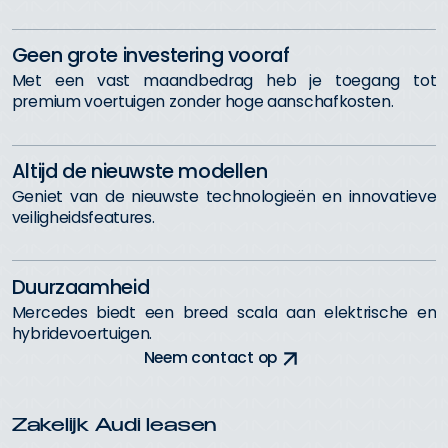
G
e
e
n
g
r
o
t
e
i
n
v
e
s
t
e
r
i
n
g
v
o
o
r
a
f
M
e
t
e
e
n
v
a
s
t
m
a
a
n
d
b
e
d
r
a
g
h
e
b
j
e
t
o
e
g
a
n
g
t
o
t
p
r
e
m
i
u
m
v
o
e
r
t
u
i
g
e
n
z
o
n
d
e
r
h
o
g
e
a
a
n
s
c
h
a
f
k
o
s
t
e
n
.
A
l
t
i
j
d
d
e
n
i
e
u
w
s
t
e
m
o
d
e
l
l
e
n
G
e
n
i
e
t
v
a
n
d
e
n
i
e
u
w
s
t
e
t
e
c
h
n
o
l
o
g
i
e
ë
n
e
n
i
n
n
o
v
a
t
i
e
v
e
v
e
i
l
i
g
h
e
i
d
s
f
e
a
t
u
r
e
s
.
D
u
u
r
z
a
a
m
h
e
i
d
M
e
r
c
e
d
e
s
b
i
e
d
t
e
e
n
b
r
e
e
d
s
c
a
l
a
a
a
n
e
l
e
k
t
r
i
s
c
h
e
e
n
h
y
b
r
i
d
e
v
o
e
r
t
u
i
g
e
n
.
N
e
e
m
c
o
n
t
a
c
t
o
p
Zakelijk Audi leasen