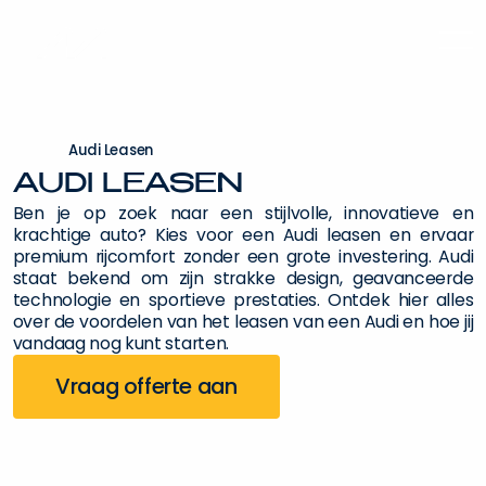
A
u
d
i
L
e
a
s
e
n
AUDI LEASEN
Ben je op zoek naar een stijlvolle, innovatieve en
krachtige auto? Kies voor een Audi leasen en ervaar
premium rijcomfort zonder een grote investering. Audi
staat bekend om zijn strakke design, geavanceerde
technologie en sportieve prestaties. Ontdek hier alles
over de voordelen van het leasen van een Audi en hoe jij
vandaag nog kunt starten.
Vraag offerte aan