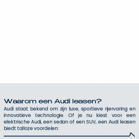
W
a
a
r
o
m
e
e
n
A
u
d
i
l
e
a
s
e
n
?
A
u
d
i
s
t
a
a
t
b
e
k
e
n
d
o
m
z
i
j
n
l
u
x
e
,
s
p
o
r
t
i
e
v
e
r
i
j
e
r
v
a
r
i
n
g
e
n
i
n
n
o
v
a
t
i
e
v
e
t
e
c
h
n
o
l
o
g
i
e
.
O
f
j
e
n
u
k
i
e
s
t
v
o
o
r
e
e
n
e
l
e
k
t
r
i
s
c
h
e
A
u
d
i
,
e
e
n
s
e
d
a
n
o
f
e
e
n
S
U
V
,
e
e
n
A
u
d
i
l
e
a
s
e
n
b
i
e
d
t
t
a
l
l
o
z
e
v
o
o
r
d
e
l
e
n
: