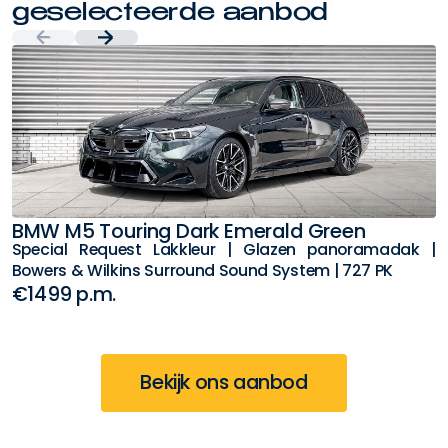
g
e
s
e
l
e
c
t
e
e
r
d
e
a
a
n
b
o
d
B
M
W
M
5
T
o
u
r
i
n
g
D
a
r
k
E
m
e
r
a
l
d
G
r
e
e
n
P
S
p
e
c
i
a
l
R
e
q
u
e
s
t
L
a
k
k
l
e
u
r
|
G
l
a
z
e
n
p
a
n
o
r
a
m
a
d
a
k
|
B
o
w
e
r
s
&
W
i
l
k
i
n
s
S
u
r
r
o
u
n
d
S
o
u
n
d
S
y
s
t
e
m
|
7
2
7
P
K
D
€
1
4
9
9
p
.
m
.
Bekijk ons aanbod