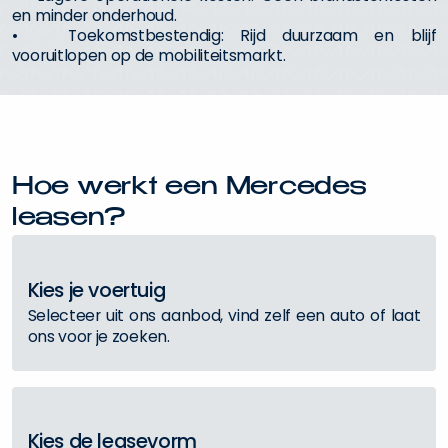
en minder onderhoud.
• Toekomstbestendig: Rijd duurzaam en blijf
vooruitlopen op de mobiliteitsmarkt.
H
o
e
w
e
r
k
t
e
e
n
M
e
r
c
e
d
e
s
l
e
a
s
e
n
?
K
i
e
s
j
e
v
o
e
r
t
u
i
g
S
e
l
e
c
t
e
e
r
u
i
t
o
n
s
a
a
n
b
o
d
,
v
i
n
d
z
e
l
f
e
e
n
a
u
t
o
o
f
l
a
a
t
o
n
s
v
o
o
r
j
e
z
o
e
k
e
n
.
K
i
e
s
d
e
l
e
a
s
e
v
o
r
m