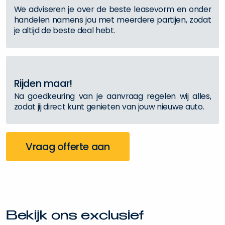
W
e
a
d
v
i
s
e
r
e
n
j
e
o
v
e
r
d
e
b
e
s
t
e
l
e
a
s
e
v
o
r
m
e
n
o
n
d
e
r
h
a
n
d
e
l
e
n
n
a
m
e
n
s
j
o
u
m
e
t
m
e
e
r
d
e
r
e
p
a
r
t
i
j
e
n
,
z
o
d
a
t
j
e
a
l
t
i
j
d
d
e
b
e
s
t
e
d
e
a
l
h
e
b
t
.
R
i
j
d
e
n
m
a
a
r
!
N
a
g
o
e
d
k
e
u
r
i
n
g
v
a
n
j
e
a
a
n
v
r
a
a
g
r
e
g
e
l
e
n
w
i
j
a
l
l
e
s
,
z
o
d
a
t
j
i
j
d
i
r
e
c
t
k
u
n
t
g
e
n
i
e
t
e
n
v
a
n
j
o
u
w
n
i
e
u
w
e
a
u
t
o
.
Vraag offerte aan
B
e
k
i
j
k
o
n
s
e
x
c
l
u
s
i
e
f